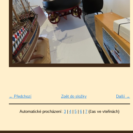
← Předchozí
Zpět do složky
Další →
Automatické procházení:
3
|
4
|
5
|
6
|
7
(čas ve vteřinách)