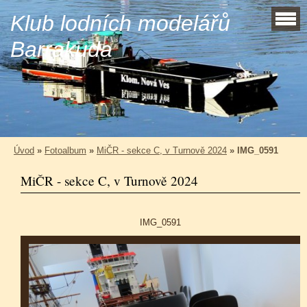
Klub lodních modelářů
Barrakuda
Úvod
»
Fotoalbum
»
MiČR - sekce C, v Turnově 2024
»
IMG_0591
MiČR - sekce C, v Turnově 2024
IMG_0591