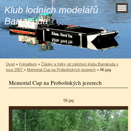
Klub lodních modelářů
Barrakuda
Úvod
»
Fotoalbum
»
Články a fotky od založení klubu Barrakuda v
roce 2007
»
Memorial Cup na Proboštských jezerech
»
06.jpg
Memorial Cup na Proboštských jezerech
06.jpg