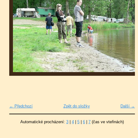
← Předchozí
Zpět do složky
Další →
Automatické procházení:
3
|
4
|
5
|
6
|
7
(čas ve vteřinách)