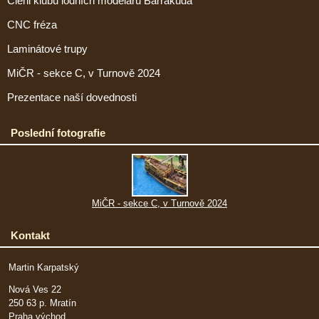
Členi klubu lodních modelářů Barrakuda
CNC fréza
Laminátové trupy
MiČR - sekce C, v Turnově 2024
Prezentace naší dovednosti
Poslední fotografie
MiČR - sekce C, v Turnově 2024
Kontakt
Martin Karpatský
Nová Ves 22
250 63 p. Mratín
Praha východ